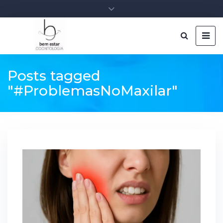
Posts tagged
"#ProblemasNoMaxilar"